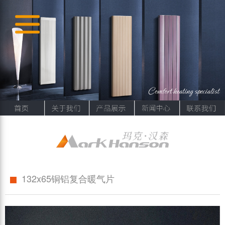
132x65铜铝复合暖气片